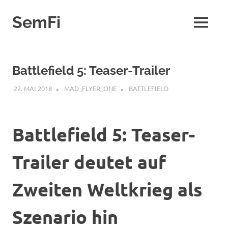
Zum
Inhalt
SemFi
MENÜ
springen
Blog
von
SemFi
Battlefield 5: ​Teaser-Trailer
22. MAI 2018
MAD_FLYER_ONE
BATTLEFIELD
Battlefield 5: ​Teaser-
Trailer deutet auf
Zweiten Weltkrieg als
Szenario hin