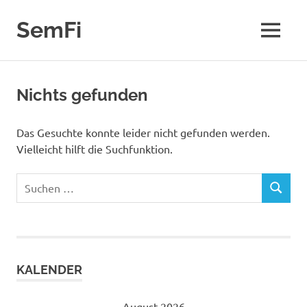
Zum
Inhalt
SemFi
MENÜ
springen
Blog
von
SemFi
Nichts gefunden
Das Gesuchte konnte leider nicht gefunden werden.
Vielleicht hilft die Suchfunktion.
Suchen
SUCHEN
nach:
KALENDER
August 2026