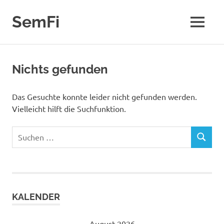
Zum
Inhalt
SemFi
MENÜ
springen
Blog
von
SemFi
Nichts gefunden
Das Gesuchte konnte leider nicht gefunden werden.
Vielleicht hilft die Suchfunktion.
Suchen
SUCHEN
nach:
KALENDER
August 2026