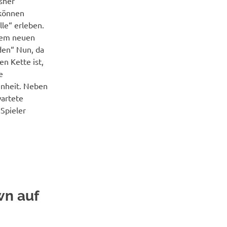
sher
 können
lle“ erleben.
esem neuen
den“ Nun, da
n Kette ist,
e
enheit. Neben
wartete
Spieler
wn auf