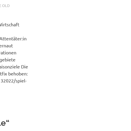
E OLD
irtschaft
Attentäter:in
ernaut
rationen
gebiete
aisonziele Die
tfix behoben:
32022/spiel-
le“