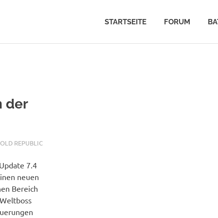
STARTSEITE
FORUM
BA
n der
 OLD REPUBLIC
-Update 7.4
einen neuen
hen Bereich
 Weltboss
euerungen