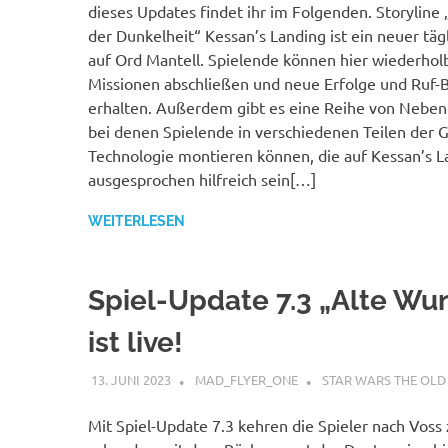
dieses Updates findet ihr im Folgenden. Storyline 
der Dunkelheit“ Kessan’s Landing ist ein neuer täg
auf Ord Mantell. Spielende können hier wiederhol
Missionen abschließen und neue Erfolge und Ruf
erhalten. Außerdem gibt es eine Reihe von Neben
bei denen Spielende in verschiedenen Teilen der G
Technologie montieren können, die auf Kessan’s L
ausgesprochen hilfreich sein[…]
WEITERLESEN
Spiel-Update 7.3 „Alte Wu
ist live!
13. JUNI 2023
MAD_FLYER_ONE
STAR WARS THE OLD
Mit Spiel-Update 7.3 kehren die Spieler nach Voss