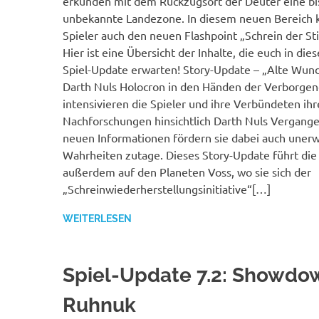
erkunden mit dem Rückzugsort der Deuter eine bi
unbekannte Landezone. In diesem neuen Bereich
Spieler auch den neuen Flashpoint „Schrein der Sti
Hier ist eine Übersicht der Inhalte, die euch in di
Spiel-Update erwarten! Story-Update – „Alte Wun
Darth Nuls Holocron in den Händen der Verborgene
intensivieren die Spieler und ihre Verbündeten ihr
Nachforschungen hinsichtlich Darth Nuls Vergang
neuen Informationen fördern sie dabei auch uner
Wahrheiten zutage. Dieses Story-Update führt die 
außerdem auf den Planeten Voss, wo sie sich der
„Schreinwiederherstellungsinitiative“[…]
WEITERLESEN
Spiel-Update 7.2: Showdo
Ruhnuk