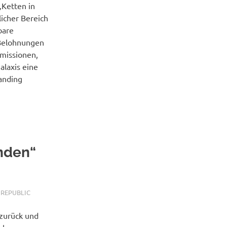
„Ketten in
licher Bereich
bare
-Belohnungen
missionen,
alaxis eine
anding
nden“
 REPUBLIC
 zurück und