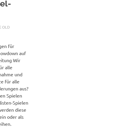
el-
E OLD
gen für
Showdown auf
eitung Wir
r alle
ilnahme und
 für alle
derungen aus?
en Spielen
listen-Spielen
 werden diese
in oder als
eihen.