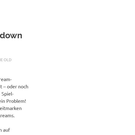
wdown
HE OLD
tream-
t – oder noch
Spiel-
kein Problem!
Zeitmarken
treams.
n auf