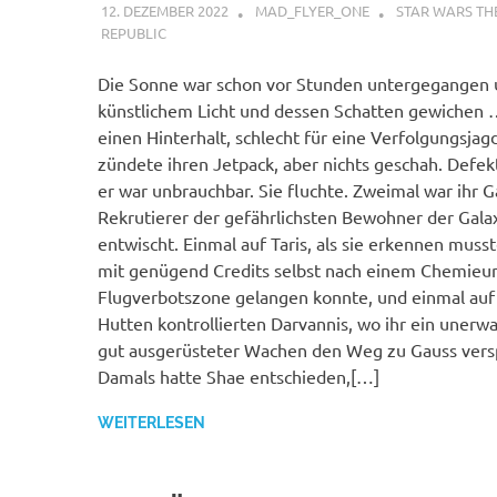
12. DEZEMBER 2022
MAD_FLYER_ONE
STAR WARS TH
REPUBLIC
Die Sonne war schon vor Stunden untergegangen
künstlichem Licht und dessen Schatten gewichen 
einen Hinterhalt, schlecht für eine Verfolgungsjag
zündete ihren Jetpack, aber nichts geschah. Defek
er war unbrauchbar. Sie fluchte. Zweimal war ihr G
Rekrutierer der gefährlichsten Bewohner der Galax
entwischt. Einmal auf Taris, als sie erkennen muss
mit genügend Credits selbst nach einem Chemieunf
Flugverbotszone gelangen konnte, und einmal au
Hutten kontrollierten Darvannis, wo ihr ein unerw
gut ausgerüsteter Wachen den Weg zu Gauss versp
Damals hatte Shae entschieden,[…]
WEITERLESEN