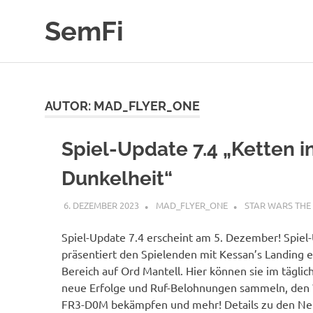
Zum
SemFi
Inhalt
springen
Blog
von
SemFi
AUTOR:
MAD_FLYER_ONE
Spiel-Update 7.4 „Ketten i
Dunkelheit“
6. DEZEMBER 2023
MAD_FLYER_ONE
STAR WARS THE
Spiel-Update 7.4 erscheint am 5. Dezember! Spiel
präsentiert den Spielenden mit Kessan’s Landing 
Bereich auf Ord Mantell. Hier können sie im täglic
neue Erfolge und Ruf-Belohnungen sammeln, den
FR3-D0M bekämpfen und mehr! Details zu den N