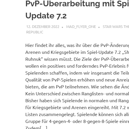
PvP-Überarbeitung mit Spi
Update 7.2
12. DEZEMBER 2022
MAD_FLYER_ONE
STAR WARS TH
REPUBLIC
Hier findet ihr alles, was ihr über die PvP-Änderun
Arenen und Kriegsgebiete im Spiel-Update 7.2 „
Ruhnuk“ wissen müsst. Die Ziele der PvP-Überarb
wollen ein positives und forderndes PvP-Erlebnis fü
Spielenden schaffen, indem wir insgesamt die Te
Qualität von PvP-Spielen erhöhen und neue Anreize
bieten, die am PvP teilnehmen. Wie sehen die Än
Kein Unterschied zwischen Ranglisten- und normal
Bisher haben sich Spielende in normalen und Rang
für Kriegsgebiete und Arenen eingereiht. Mit 7.2
Listen zusammengelegt. Spielende können sich alle
Gruppe für 4-gegen-4- oder 8-gegen-8-Spiele einr
Zudem[…]