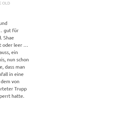
E OLD
 und
… gut für
d. Shae
t oder leer …
auss, ein
is, nun schon
te, dass man
all in eine
f dem von
arteter Trupp
errt hatte.