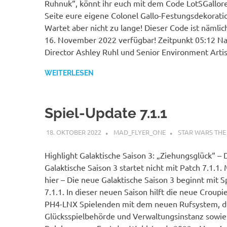
Ruhnuk“, könnt ihr euch mit dem Code LotSGallore
Seite eure eigene Colonel Gallo-Festungsdekorati
Wartet aber nicht zu lange! Dieser Code ist nämlic
16. November 2022 verfügbar! Zeitpunkt 05:12 Na
Director Ashley Ruhl und Senior Environment Arti
WEITERLESEN
Spiel-Update 7.1.1
18. OKTOBER 2022
MAD_FLYER_ONE
STAR WARS THE
Highlight Galaktische Saison 3: „Ziehungsglück“ – 
Galaktische Saison 3 startet nicht mit Patch 7.1.1
hier – Die neue Galaktische Saison 3 beginnt mit S
7.1.1. In dieser neuen Saison hilft die neue Croupi
PH4-LNX Spielenden mit dem neuen Rufsystem, d
Glücksspielbehörde und Verwaltungsinstanz sowie