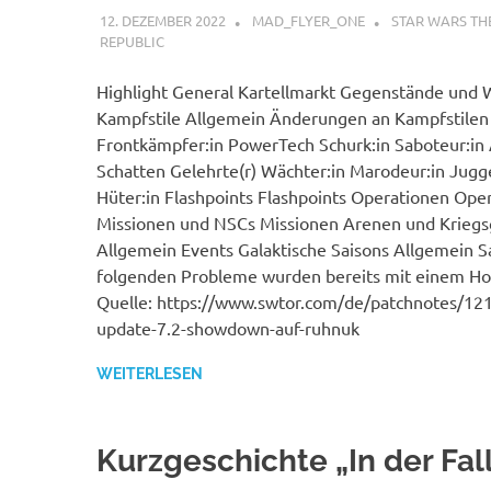
12. DEZEMBER 2022
MAD_FLYER_ONE
STAR WARS TH
REPUBLIC
Highlight General Kartellmarkt Gegenstände und W
Kampfstile Allgemein Änderungen an Kampfstilen
Frontkämpfer:in PowerTech Schurk:in Saboteur:in 
Schatten Gelehrte(r) Wächter:in Marodeur:in Jugg
Hüter:in Flashpoints Flashpoints Operationen Ope
Missionen und NSCs Missionen Arenen und Kriegs
Allgemein Events Galaktische Saisons Allgemein S
folgenden Probleme wurden bereits mit einem Ho
Quelle: https://www.swtor.com/de/patchnotes/121
update-7.2-showdown-auf-ruhnuk
WEITERLESEN
Kurzgeschichte „In der Fal