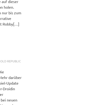
 auf dieser
on holen.
h nur bis zum
rrative
st Robby[…]
 OLD REPUBLIC
Die
. Mehr darüber
piel-Update
er-Droidin
er
 bei neuen