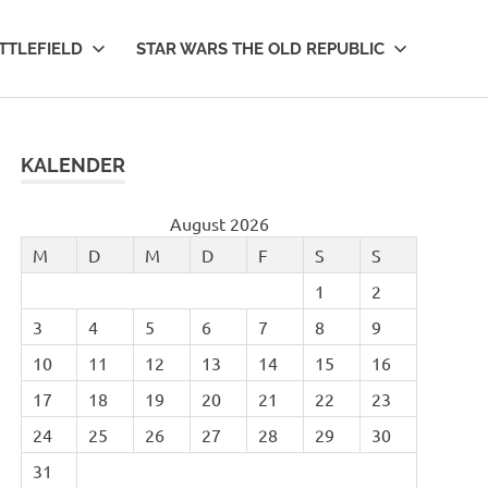
TTLEFIELD
STAR WARS THE OLD REPUBLIC
KALENDER
August 2026
M
D
M
D
F
S
S
1
2
3
4
5
6
7
8
9
10
11
12
13
14
15
16
17
18
19
20
21
22
23
24
25
26
27
28
29
30
31